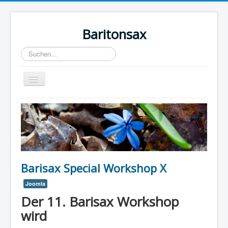
Baritonsax
Suchen...
Toggle
Navigation
Home
Impressum
Barispieler
Bari Recordings
Barisax Special Workshop X
Joomla
Der 11. Barisax Workshop
wird